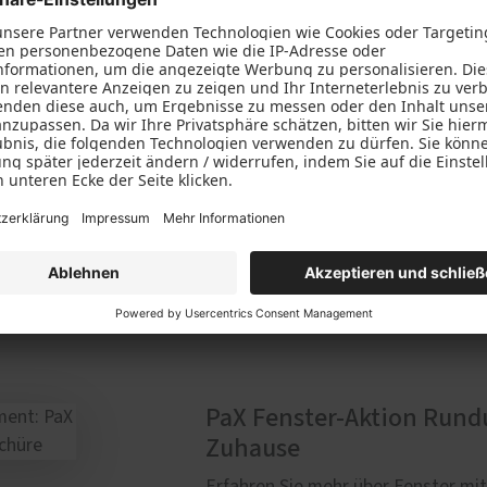
g gewinnt Klimaschutz beim Hausumbau immer mehr an Bedeut
er Faktor wird leicht übersehen: die Fenster.
stützt gezielt dabei, Ihr Zuhause energieeffizient zu mod
. Erfahren Sie mehr.
PaX Fenster-Aktion Rundu
Zuhause
Erfahren Sie mehr über Fenster mit