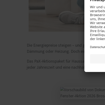
Die Energiepreise steigen – und gleichzeiti
Dämmung oder Heizung. Doch ein entscheidend
Das PaX-Aktionspaket für Haussanierer unter
jeder Jahreszeit und eine nachhaltige Zukunft