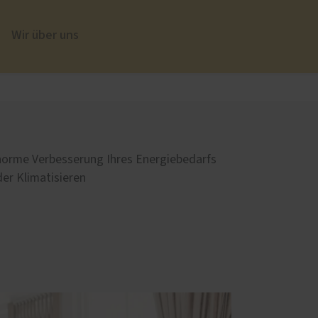
Wir über uns
üren
Sonnen- und Insektenschutz
Insektenschutz von PaX
norme Verbesserung Ihres Energiebedarfs
er Klimatisieren