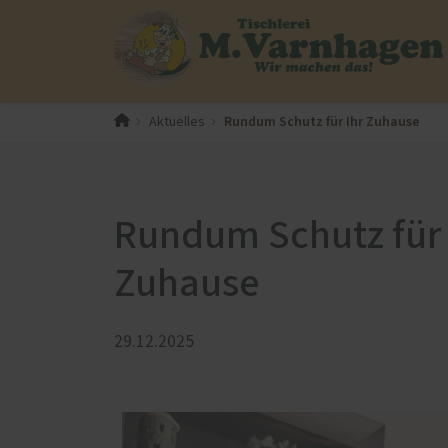
Rundum Schutz für Ihr Zuhause
Aktuelles
PaX-Fenster
PaX-Ha
Refere
Kunststoff
Alumi
Kunststoff-Aluminium
Holz 
Rundum Schutz für 
K-LINE Aluminium
Kunst
Holz
Altba
Zuhause
Holz-Aluminium
Aktio
Altbau und Denkmal
29.12.2025
Fenster-Aktion für den
Rundumschutz
Servic
Innenausbau