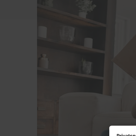
Schal
Fußböden
Förde
Küchen
Haust
Möbel nach Maß
Möbelbeschläge von Blum
Treppenrenovierung
Wohn- und Gebrauchsmöbel
Zimmertüren