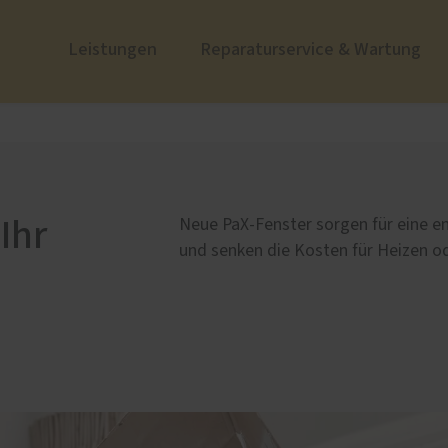
Leistungen
Reparaturservice & Wartung
ustüren
nzen
PaX Balkon- & Terrassent
Zum Nachdenken
nium
Balkontüren
und Holz-Aluminium
Ihr
Neue PaX-Fenster sorgen für eine e
stoff
und senken die Kosten für Heizen od
u und Denkmal
nen
e