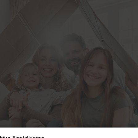
lschutz-Simulator
rung für Fenster und
üren