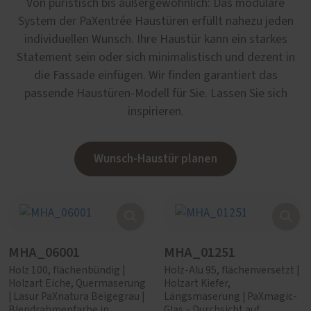
Von puristisch bis außergewöhnlich: Das modulare
System der PaXentrée Haustüren erfüllt nahezu jeden
individuellen Wunsch. Ihre Haustür kann ein starkes
Statement sein oder sich minimalistisch und dezent in
die Fassade einfügen. Wir finden garantiert das
passende Haustüren-Modell für Sie. Lassen Sie sich
inspirieren.
Wunsch-Haustür planen
MHA_06001
MHA_01251
Holz 100, flächenbündig |
Holz-Alu 95, flächenversetzt |
Holzart Eiche, Quermaserung
Holzart Kiefer,
| Lasur PaXnatura Beigegrau |
Längsmaserung | PaXmagic-
Blendrahmenfarbe in
Glas – Durchsicht auf