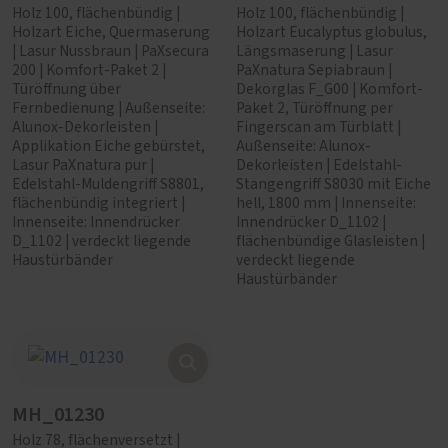
Holz 100, flächenbündig |
Holz 100, flächenbündig |
Holzart Eiche, Quermaserung
Holzart Eucalyptus globulus,
| Lasur Nussbraun | PaXsecura
Längsmaserung | Lasur
200 | Komfort-Paket 2 |
PaXnatura Sepiabraun |
Türöffnung über
Dekorglas F_G00 | Komfort-
Fernbedienung | Außenseite:
Paket 2, Türöffnung per
Alunox-Dekorleisten |
Fingerscan am Türblatt |
Applikation Eiche gebürstet,
Außenseite: Alunox-
Lasur PaXnatura pur |
Dekorleisten | Edelstahl-
Edelstahl-Muldengriff S8801,
Stangengriff S8030 mit Eiche
flächenbündig integriert |
hell, 1800 mm | Innenseite:
Innenseite: Innendrücker
Innendrücker D_1102 |
D_1102 | verdeckt liegende
flächenbündige Glasleisten |
Haustürbänder
verdeckt liegende
Haustürbänder
MH_01230
Holz 78, flächenversetzt |