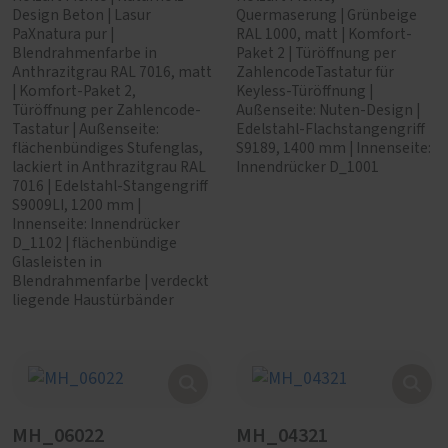
Design Beton | Lasur
Quermaserung | Grünbeige
PaXnatura pur |
RAL 1000, matt | Komfort-
Blendrahmenfarbe in
Paket 2 | Türöffnung per
Anthrazitgrau RAL 7016, matt
ZahlencodeTastatur für
| Komfort-Paket 2,
Keyless-Türöffnung |
Türöffnung per Zahlencode-
Außenseite: Nuten-Design |
Tastatur | Außenseite:
Edelstahl-Flachstangengriff
flächenbündiges Stufenglas,
S9189, 1400 mm | Innenseite:
lackiert in Anthrazitgrau RAL
Innendrücker D_1001
7016 | Edelstahl-Stangengriff
S9009LI, 1200 mm |
Innenseite: Innendrücker
D_1102 | flächenbündige
Glasleisten in
Blendrahmenfarbe | verdeckt
liegende Haustürbänder
MH_06022
MH_04321