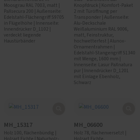
Moosgrau RAL 7003, matt |
Knopfdruck | Komfort-Paket
PaXsecura 200 | Außenseite:
2 mit Türöffnung per
Edelstahl-Flächengriff S9705
Transponder | Außenseite:
in Flügelhöhe | Innenseite:
Alu-Deckschale
Innendrücker D_1102 |
Weißaluminium RAL 9006,
verdeckt liegende
matt, Feinstruktur,
Haustürbänder
hochwetterfest | Alunox-
Ornamentrahmen |
Edelstahl-Stangengriff S1340
mit Wenge, 1600 mm |
Innenseite: Lasur PaXnatura
pur | Innendrücker D_1201
mit Einlage Ebenholz,
Schwarz
MH_15317
MH_06600
Holz 100, flächenbündig |
Holz 78, flächenversetzt |
Holzart Fichte | Naturholz-
Holzart Fichte,