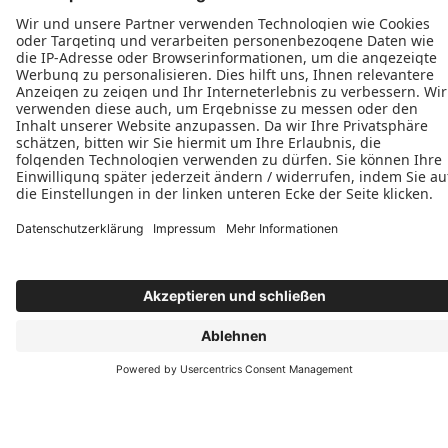
anderem eine 5-fach Verriegelung und elegante
Edelstahlgriffe. Wählen Sie aus acht Trendfarben und acht
Lasuren Ihren Favoriten.
Herunterladen
Tischlerei Michael Varnhagen
Ackerstr. 24
51065 Köln
+49 (221) 694940
+49 (221) 6650922
E-Mail schreiben
Öffnungszeiten