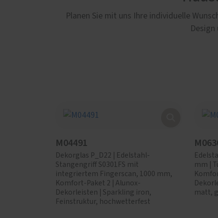
Planen Sie mit uns Ihre individuelle Wun
Design 
M04491
M063
Dekorglas P_D22 | Edelstahl-
Edelsta
Stangengriff S0301FS mit
mm | T
integriertem Fingerscan, 1000 mm,
Komfort
Komfort-Paket 2 | Alunox-
Dekorle
Dekorleisten | Sparkling iron,
matt, g
Feinstruktur, hochwetterfest