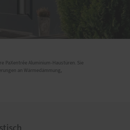
sere PaXentrée Aluminium-Haustüren. Sie
orderungen an Wärmedämmung,
stisch