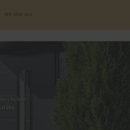
Wir über uns
üren
Sonnen- und Insektenschutz
Insektenschutz von PaX
nders hohen
ßstäbe.