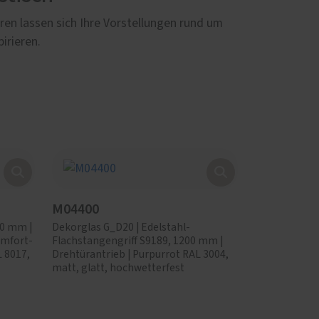
en lassen sich Ihre Vorstellungen rund um
irieren.
M04400
00 mm |
Dekorglas G_D20 | Edelstahl-
omfort-
Flachstangengriff S9189, 1200 mm |
 8017,
Drehtürantrieb | Purpurrot RAL 3004,
matt, glatt, hochwetterfest