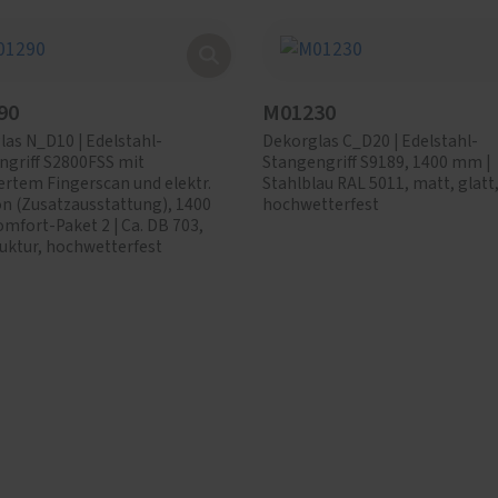
90
M01230
as N_D10 | Edelstahl-
Dekorglas C_D20 | Edelstahl-
ngriff S2800FSS mit
Stangengriff S9189, 1400 mm |
ertem Fingerscan und elektr.
Stahlblau RAL 5011, matt, glatt
on (Zusatzausstattung), 1400
hochwetterfest
mfort-Paket 2 | Ca. DB 703,
uktur, hochwetterfest