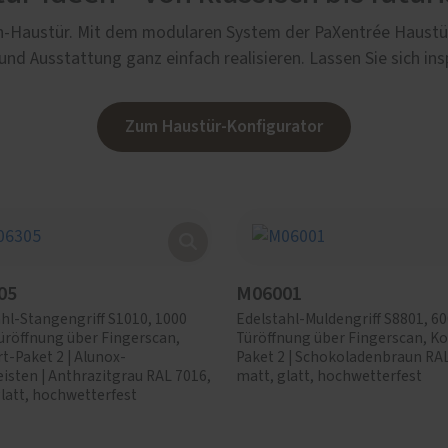
sch-Haustür. Mit dem modularen System der PaXentrée Haustür
und Ausstattung ganz einfach realisieren. Lassen Sie sich insp
Zum Haustür-Konfigurator
05
M06001
hl-Stangengriff S1010, 1000
Edelstahl-Muldengriff S8801, 6
üröffnung über Fingerscan,
Türöffnung über Fingerscan, K
-Paket 2 | Alunox-
Paket 2 | Schokoladenbraun RAL
isten | Anthrazitgrau RAL 7016,
matt, glatt, hochwetterfest
latt, hochwetterfest