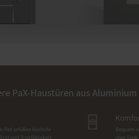
ere PaX-Haustüren aus Aluminium

Komfor
n PaX erfüllen höchste
Bequem un
ität und Tragfähigkeit.
über Funk,