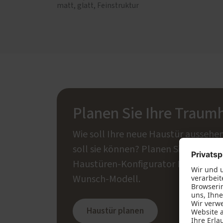
matt, glatt, Feinstruktur
Planen Sie Ihre Traum
Wie soll Ihre neue Haustür aussehe
soll sie können? Planen Sie mit un
Haustüren-Konfigurator Ihr individu
Wunsch-Modell.
Haustür planen