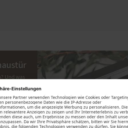
haustür
n? Und was
serem
elles