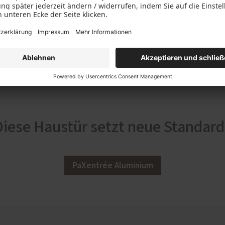
Diese Haustür setzt neue Standard
PaXentrée Aluminium