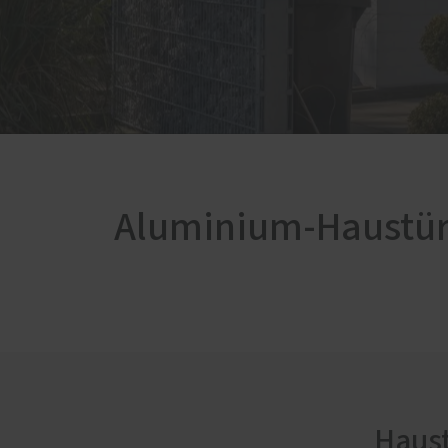
Schal
Fußböden
Förde
Küchen
Haust
Möbel nach Maß
Möbelbeschläge von Blum
Treppenrenovierung
Wohn- und Gebrauchsmöbel
Zimmertüren
Aluminium-Haustü
Haust