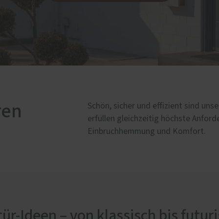
lschutz-Simulator
rung für Fenster und
üren
ren
Schön, sicher und effizient sind un
erfüllen gleichzeitig höchste Anf
Einbruchhemmung und Komfort.
ür-Ideen – von klassisch bis futuri