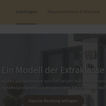
Leistungen
Reparaturservice & Wartung
ustüren
nzen
PaX Balkon- & Terrassent
Zum Nachdenken
nium
Balkontüren
und Holz-Aluminium
stoff
u und Denkmal
Ein Modell der Extraklasse
nen
stüren aus Aluminium von PaX setzen mit einer beso
ungsbeständigkeit und einzigartigen Designs neue Ma
e
Haustür-Beratung anfragen