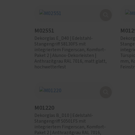
M02551
M012
Dekorglas E_D40 | Edelstahl-
Dekorgl
Stangengriff S8130FS mit
Stange
integriertem Fingerscan, Komfort-
integri
Paket 2 | Alunox-Dekorleisten |
Türspi
Anthrazitgrau RAL 7016, matt glatt,
mm, Ko
hochwetterfest
Feinstr
M01220
Dekorglas B_D10 | Edelstahl-
Stangengriff S0501FS mit
integriertem Fingerscan, Komfort-
Paket 2 | Anthrazitgrau RAL 7016,