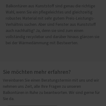
Balkontüren aus Kunststoff sind genau die richtige
Wenn Sie die lange Lebenszeit Ihrer Kunststoff-
Eine Balkontür aus Holz geht immer, egal ob mit
Holz und Aluminium als Fenstermaterial, das ist Natur
Wahl, wenn Sie ein pflegeleichtes und gleichzeitig
Fenster noch weiter verlängern wollen, sollten Sie
Sprossen im denkmalgeschützten Altbau oder im
und Technik vereint auf höchstem Niveau. Während
robustes Material mit sehr gutem Preis-Leistungs-
sich für Fenster aus Kunststoff und Aluminium
energieeffizienten Neubau. Holz sorgt zudem für
raumseitig die einzigartige Holzoberfläche für Wärme
Verhältnis suchen. Aber sind Fenster aus Kunststoff
entscheiden. Die außenliegende Aluminiumschale ist
Wärme und Gemütlichkeit in Ihren vier Wänden und ist
und Gemütlichkeit sorgt, ist die Balkontür von außen
auch nachhaltig? Ja, denn sie sind zum einen
nicht nur ein sehr guter Schutzschild gegen jegliche
als nachwachsender Rohstoff ein optimaler CO₂-
bestens durch die Aluminium-Deckschale vor
vollständig recyclebar und darüber hinaus glänzen sie
Witterungsbedingungen, sie sieht dabei auch noch
Speicher. Nachhaltig ist der Werkstoff auch auf lange
Witterung geschützt. Es entsteht etwas Exklusives
bei der Wärmedämmung mit Bestwerten.
besonders elegant aus. Ob das an den vielen
Sicht, denn bei guter Pflege hält eine Balkontür aus
von langem Bestand.
möglichen RAL-Farbbeschichtungen liegt oder an den
Holz ein Leben lang.
gestuften oder wahlweise auch flächenbündigen Alu-
Deckschalen, das überlassen wir Ihnen.
Sie möchten mehr erfahren?
Vereinbaren Sie einen Beratungstermin mit uns und wir
nehmen uns Zeit, alle Ihre Fragen zu unseren
Balkontüren in Ruhe zu beantworten. Wir sind gerne für
Sie da.