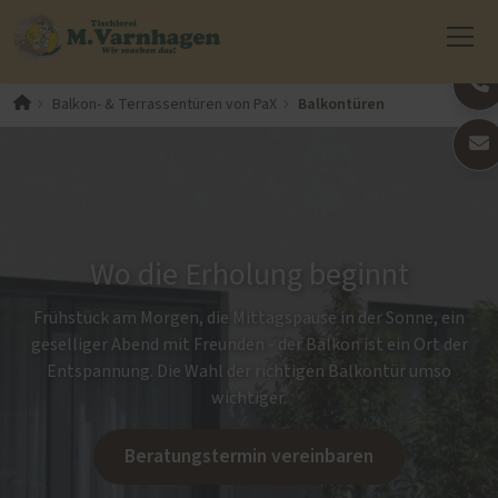
Balkontüren
Balkon- & Terrassentüren von PaX
Wo die Erholung beginnt
Frühstück am Morgen, die Mittagspause in der Sonne, ein
geselliger Abend mit Freunden - der Balkon ist ein Ort der
Entspannung. Die Wahl der richtigen Balkontür umso
wichtiger.
Beratungstermin vereinbaren