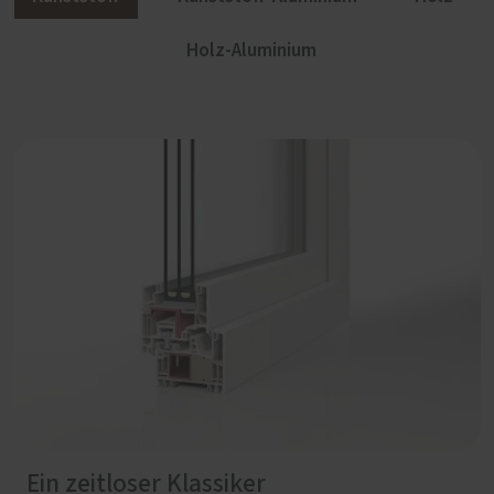
Holz-Aluminium
Ein zeitloser Klassiker
Elegant und langlebig
Natürlich, nachwachsend, nachhaltig
Mehr geht nicht