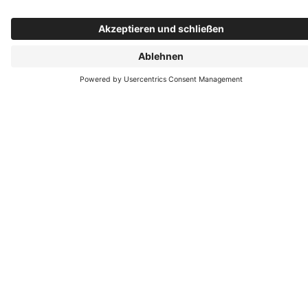
Herunterladen
Tischlerei Michael Varnhagen
Ackerstr. 24
51065 Köln
+49 (221) 694940
+49 (221) 6650922
E-Mail schreiben
Öffnungszeiten