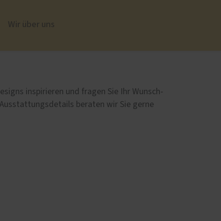
Wir über uns
üren
Sonnen- und Insektenschutz
Insektenschutz von PaX
esigns inspirieren und fragen Sie Ihr Wunsch-
 Ausstattungsdetails beraten wir Sie gerne