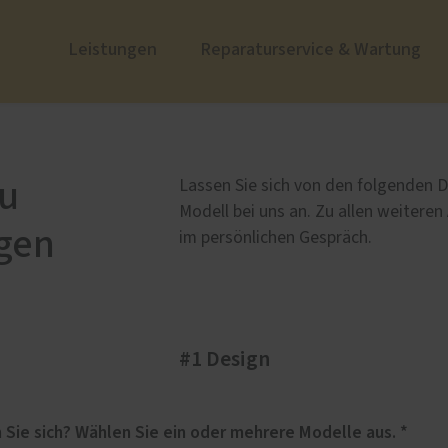
Leistungen
Reparaturservice & Wartung
ustüren
nzen
PaX Balkon- & Terrassent
Zum Nachdenken
nium
Balkontüren
au
Lassen Sie sich von den folgenden D
und Holz-Aluminium
Modell bei uns an. Zu allen weiteren
gen
stoff
im persönlichen Gespräch.
u und Denkmal
nen
#1 Design
e
Für welches Haustüren-Design interessieren Sie sich? Wählen Sie ein oder mehrere Modelle aus. *