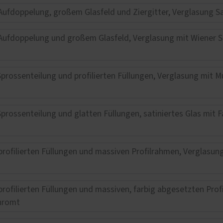
lschutz-Simulator
rung für Fenster und
üren