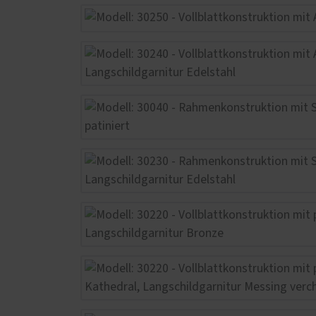
Schal
Fußböden
Förde
Küchen
Haust
Möbel nach Maß
Möbelbeschläge von Blum
Treppenrenovierung
Wohn- und Gebrauchsmöbel
Zimmertüren