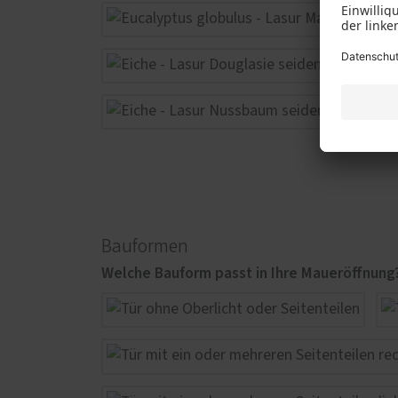
Bauformen
Welche Bauform passt in Ihre Maueröffnung