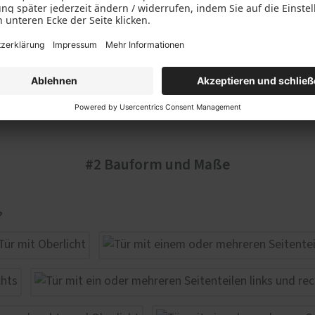
#2 Bauform und Maße
?