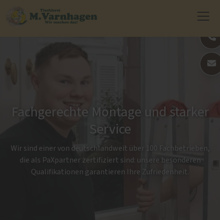
Fachgerechte Montage und starker
Service
Wir sind einer von deutschlandweit über 100 Fachbetrieben,
die als PaXpartner zertifiziert sind: unsere besonderen
Qualifikationen garantieren Ihre Zufriedenheit.