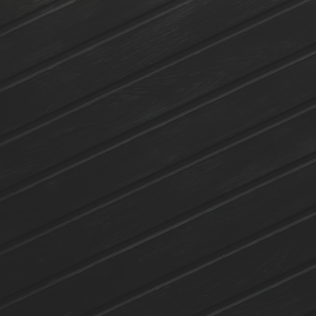
lschutz-Simulator
rung für Fenster und
üren