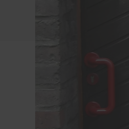
Schal
Fußböden
Förde
Küchen
Haust
Möbel nach Maß
Möbelbeschläge von Blum
Treppenrenovierung
Wohn- und Gebrauchsmöbel
Zimmertüren