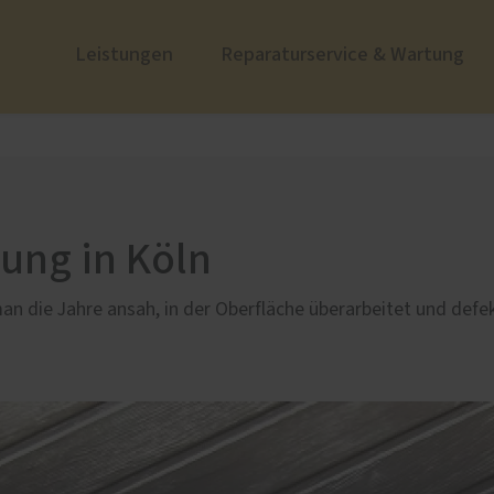
Leistungen
Reparaturservice & Wartung
ustüren
nzen
PaX Balkon- & Terrassent
Zum Nachdenken
nium
Balkontüren
und Holz-Aluminium
ung in Köln
stoff
u und Denkmal
n die Jahre ansah, in der Oberfläche überarbeitet und defek
nen
e