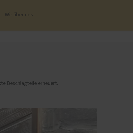
Wir über uns
üren
Sonnen- und Insektenschutz
Insektenschutz von PaX
te Beschlagteile erneuert.